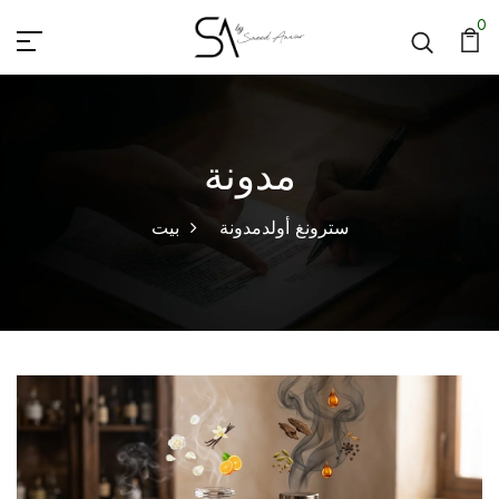
0
مدونة
سترونغ أولد
مدونة
بيت